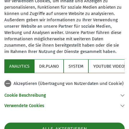
an, da die Kinder nicht an die Griffe heran
Wir verwenden Cookies, um Inhalte und Anzeigen zu
personalisieren, Funktionen für soziale Medien anbieten zu
kommen, wenn sie jünger/kleiner sind.
können und Zugriffe auf unsere Website zu analysieren.
Wie siehts aus mit Material?
Alle Mitkletternden
Außerdem geben wir Informationen zu Ihrer Verwendung
unserer Website an unsere Partner für soziale Medien,
brauchen bequeme, sporttaugliche Kleidung und
Werbung und Analysen weiter. Unsere Partner führen diese
saubere Hallensportschuhe. Alternativ können
Informationen möglicherweise mit weiteren Daten
Kletterschuhe ab Größe 28 ausgeliehen werden.
zusammen, die Sie ihnen bereitgestellt haben oder die sie
im Rahmen Ihrer Nutzung der Dienste gesammelt haben.
ANALYTICS
DR.PLANO
SYSTEM
YOUTUBE VIDEOS
Akzeptieren (Übertragung von Nutzerdaten und Cookie)
Infos
Cookie Beschreibung
Verwendete Cookies
Sektion Karlsruhe des Deutschen Alpenvereins (DAV) e.V.
Am Fächerbad 2
76131 Karlsruhe
Telefon +49 721 96879510
ALLE AKZEPTIEREN