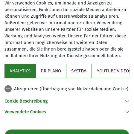
Wir verwenden Cookies, um Inhalte und Anzeigen zu
Kursbuchung
personalisieren, Funktionen für soziale Medien anbieten zu
können und Zugriffe auf unsere Website zu analysieren.
Informationen über die Zahlungsmodalitäten,
Außerdem geben wir Informationen zu Ihrer Verwendung
unserer Website an unsere Partner für soziale Medien,
Teilnahmebedingungen und
Werbung und Analysen weiter. Unsere Partner führen diese
Stornierungsmodalitäten findest du in unseren
Informationen möglicherweise mit weiteren Daten
Kurs-AGBs
.
zusammen, die Sie ihnen bereitgestellt haben oder die sie
im Rahmen Ihrer Nutzung der Dienste gesammelt haben.
ANALYTICS
DR.PLANO
SYSTEM
YOUTUBE VIDEOS
Akzeptieren (Übertragung von Nutzerdaten und Cookie)
Infos
Cookie Beschreibung
Verwendete Cookies
Sektion Karlsruhe des Deutschen Alpenvereins (DAV) e.V.
Am Fächerbad 2
76131 Karlsruhe