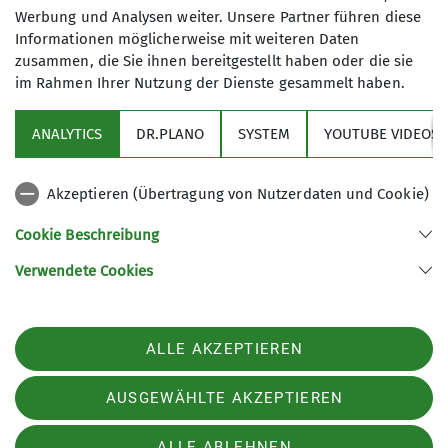
Werbung und Analysen weiter. Unsere Partner führen diese
Informationen möglicherweise mit weiteren Daten
zusammen, die Sie ihnen bereitgestellt haben oder die sie
im Rahmen Ihrer Nutzung der Dienste gesammelt haben.
ANALYTICS
DR.PLANO
SYSTEM
YOUTUBE VIDEOS
Akzeptieren (Übertragung von Nutzerdaten und Cookie)
Infos
Cookie Beschreibung
Verwendete Cookies
Sektion Karlsruhe des Deutschen Alpenvereins (DAV) e.V.
Am Fächerbad 2
76131 Karlsruhe
Telefon +49 721 96879510
ALLE AKZEPTIEREN
Kontakt
AUSGEWÄHLTE AKZEPTIEREN
Impressum
Datenschutz
Datenschutz-Einstellungen
ALLE ABLEHNEN